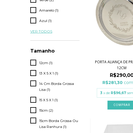
Amarelo (1)
Azul (1)
VER TODOS
Tamanho
PORTA ALIANÇA DE PR
12cm (1)
12CM
13 X 5 X 1 (1)
R$290,0
R$281,30
co
14 Cm Borda Grossa
Lisa (1)
3
x de
R$96,67
sem
15 X 5 X 1 (1)
COMPRAR
15cm (2)
15cm Borda Grossa Ou
Lisa Ranhura (1)