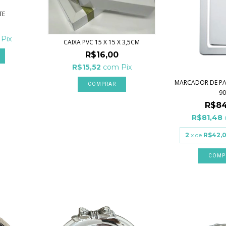
TE
Pix
CAIXA PVC 15 X 15 X 3,5CM
R$16,00
R$15,52
com
Pix
MARCADOR DE PA
9
R$84
R$81,48
2
x de
R$42,