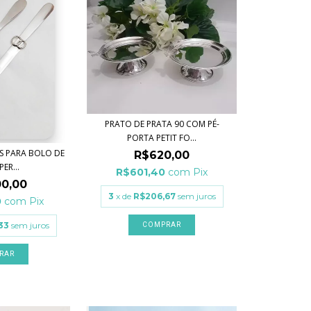
PRATO DE PRATA 90 COM PÉ-
PORTA PETIT FO...
S PARA BOLO DE
R$620,00
ER...
R$601,40
com
Pix
00,00
3
x de
R$206,67
sem juros
0
com
Pix
33
sem juros
COMPRAR
RAR