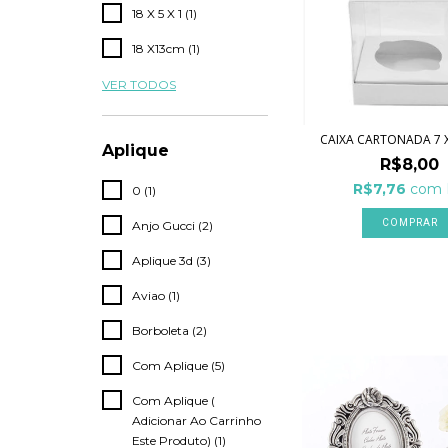
18 X 5 X 1 (1)
18 X13cm (1)
VER TODOS
CAIXA CARTONADA 7 X
Aplique
R$8,00
R$7,76
com
0 (1)
COMPRAR
Anjo Gucci (2)
Aplique 3d (3)
Aviao (1)
Borboleta (2)
Com Aplique (5)
Com Aplique (
Adicionar Ao Carrinho
Este Produto) (1)