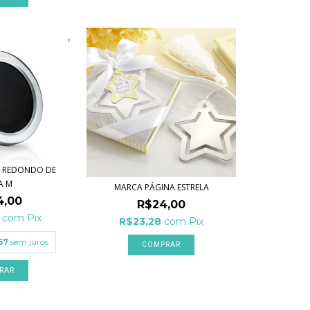
O REDONDO DE
A M
MARCA PÁGINA ESTRELA
4,00
R$24,00
8
com
Pix
R$23,28
com
Pix
67
sem juros