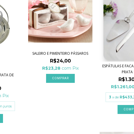
SALEIRO E PIMENTEIRO PÁSSAROS
R$24,00
ESPÁTULAS E FACA
R$23,28
com
Pix
PRATA P
RATA DE
R$1.3
R$1.261,0
0
m
Pix
3
x de
R$433,
m juros
COMP