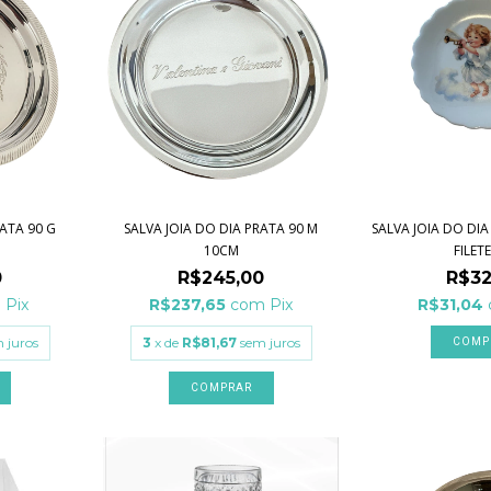
SALVA JOIA DO DIA PRATA 90 M
ATA 90 G
SALVA JOIA DO DI
10CM
FILETE
R$245,00
0
R$32
R$237,65
com
Pix
m
Pix
R$31,04
3
x de
R$81,67
sem juros
 juros
COMP
COMPRAR