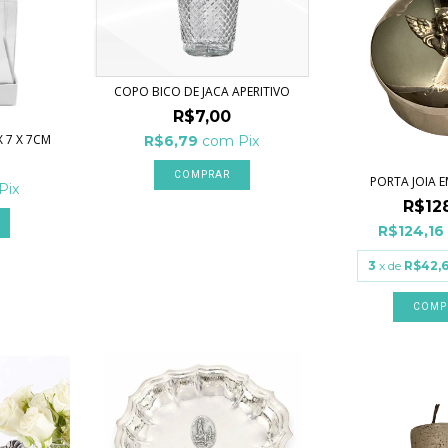
COPO BICO DE JACA APERITIVO
R$7,00
 7 X 7CM
R$6,79
com
Pix
PORTA JOIA E
Pix
R$12
R$124,16
3
x de
R$42,
COMP