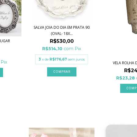
SALVA JOIA DO DIA EM PRATA 90
(OVAL- 18X...
R$530,00
LUGAR
R$514,10
com
Pix
3
x de
R$176,67
sem juros
Pix
VELA ROLHA 
R$24
COMPRAR
R$23,28