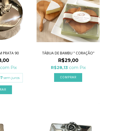
M PRATA 90
TÁBUA DE BAMBU " CORAÇÃO"
8,00
R$29,00
com
Pix
R$28,13
com
Pix
67
sem juros
RAR