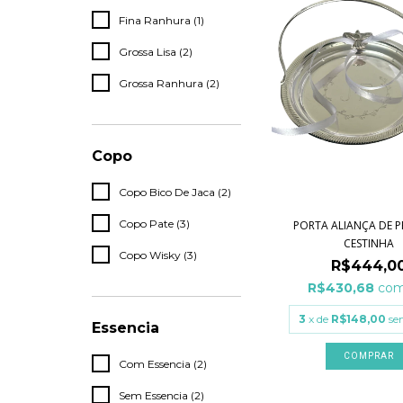
Fina Ranhura (1)
Grossa Lisa (2)
Grossa Ranhura (2)
Copo
Copo Bico De Jaca (2)
Copo Pate (3)
PORTA ALIANÇA DE P
CESTINHA
Copo Wisky (3)
R$444,0
R$430,68
co
3
x de
R$148,00
se
Essencia
COMPRAR
Com Essencia (2)
Sem Essencia (2)