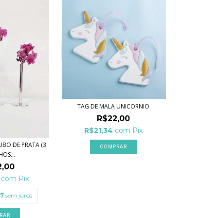
TAG DE MALA UNICORNIO
R$22,00
R$21,34
com
Pix
UBO DE PRATA (3
OS...
2,00
4
com
Pix
67
sem juros
RAR