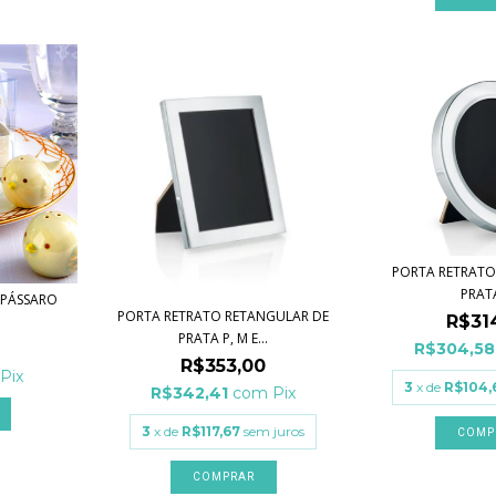
PORTA RETRAT
PRAT
O PÁSSARO
PORTA RETRATO RETANGULAR DE
R$31
PRATA P, M E...
R$304,5
R$353,00
Pix
3
x de
R$104,
R$342,41
com
Pix
3
x de
R$117,67
sem juros
COMPRAR