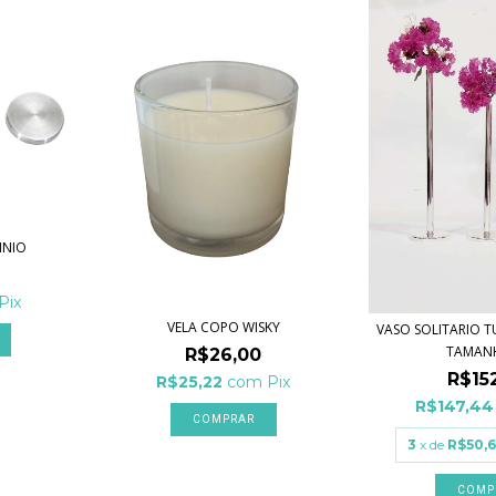
INIO
Pix
VELA COPO WISKY
VASO SOLITARIO T
TAMANH
R$26,00
R$15
R$25,22
com
Pix
R$147,4
COMPRAR
3
x de
R$50,
COMP