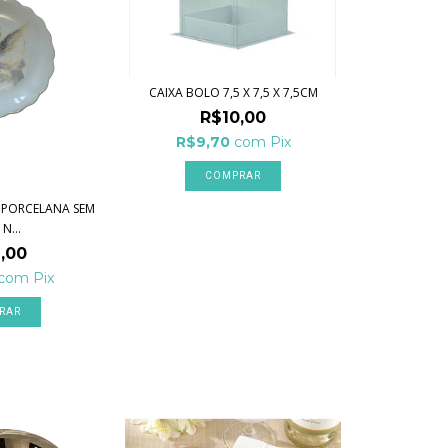
CAIXA BOLO 7,5 X 7,5 X 7,5CM
R$10,00
R$9,70
com
Pix
A PORCELANA SEM
 N...
,00
com
Pix
RAR