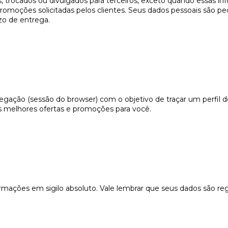
s, trocados ou divulgados para terceiros, exceto quando essas i
 promoções solicitadas pelos clientes. Seus dados pessoais são
zo de entrega.
gação (sessão do browser) com o objetivo de traçar um perfil do 
as melhores ofertas e promoções para você.
mações em sigilo absoluto. Vale lembrar que seus dados são re