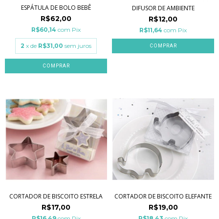
ESPÁTULA DE BOLO BEBÊ
DIFUSOR DE AMBIENTE
R$62,00
R$12,00
R$60,14
com
Pix
R$11,64
com
Pix
2
x de
R$31,00
sem juros
CORTADOR DE BISCOITO ESTRELA
CORTADOR DE BISCOITO ELEFANTE
R$17,00
R$19,00
R$16,49
com
Pix
R$18,43
com
Pix