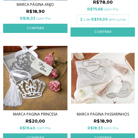
R$78,00
MARCA PÁGINA ANJO
R$75,66
com
Pix
R$18,90
R$18,33
com
Pix
2
x de
R$39,00
sem juros
MARCA PAGINA PRINCESA
MARCA PÁGINA PASSARINHOS
R$20,00
R$18,90
R$19,40
com
Pix
R$18,33
com
Pix