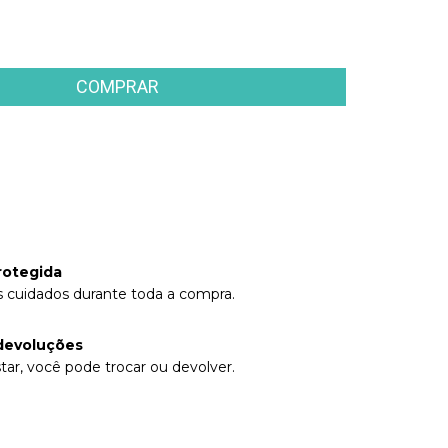
 CEP:
ALTERAR CEP
rotegida
 cuidados durante toda a compra.
devoluções
tar, você pode trocar ou devolver.