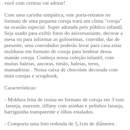
voc
ê
com certeza vai adorar!
Com uma carinha simpática, este porta-retratos no
formato de uma pequena coruja trar
á
um clima "coruja"
na
ocasi
ã
o especial. Super adorada pelo p
ú
blico infantil.
Seja usado para exibir fotos do aniversariante, decorar a
mesa ou para informar as guloseimas, convidar, dar de
presente, seus convidados poder
ã
o levar para casa estas
molduras em formato de coruja para lembrar dessa
mamãe coruja
. Conhe
ç
a nossa cole
çã
o
infantil, com
muitas baleias, ancoras,
timão, baleias, trens,
mamadeiras . Nossa caixa de chocolate decorada com
mini corujas e scrapbook.
Caracter
í
sticas:
- Moldura feita de resina no formato de coruja em 3 tons
laranja, marrom, tiffany com asinhas e pelinhos laranja,
barriguinha transparente e olhos estalados.
- Comporta uma foto redonda de 5,1cm de diâmetro .