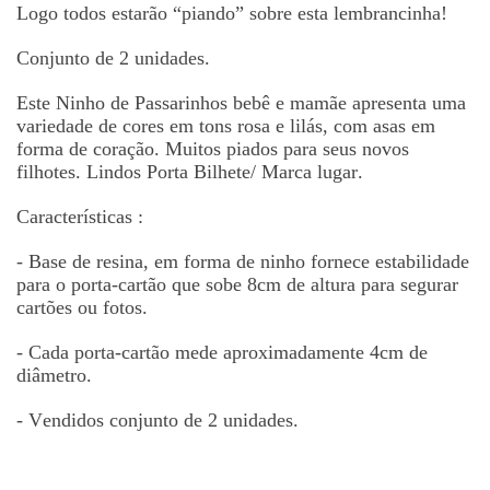
Logo todos estar
ã
o “piando” sobre esta lembrancinha!
Conjunto de 2 unidades.
Este Ninho de Passarinhos beb
ê
e mam
ã
e apresenta uma
variedade de cores em tons rosa e lil
á
s, com asas em
forma de cora
çã
o. Muitos piados para seus novos
filhotes. Lindos Porta Bilhete/ Marca lugar.
Caracter
í
sticas :
- Base de resina, em forma de ninho fornece estabilidade
para o porta-cart
ã
o que sobe 8cm de altura para segurar
cart
õ
es ou fotos.
- Cada porta-cart
ã
o mede aproximadamente 4cm de
di
â
metro.
- Vendidos conjunto de 2 unidades.