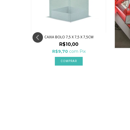
CAIXA BOLO 7,5 X 7,5 X 7,5CM
5 X 5 X 7CM
R$10,00
R$9,70
com
Pix
x