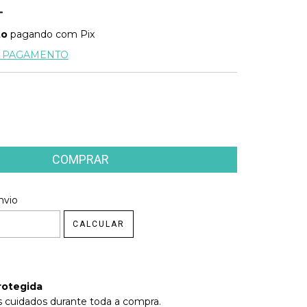
to
pagando com Pix
E PAGAMENTO
 CEP:
nvio
ALTERAR CEP
CALCULAR
rotegida
 cuidados durante toda a compra.