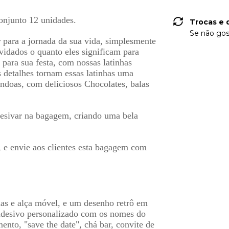
onjunto 12 unidades.
Trocas e 
Se não gos
r para a jornada da sua vida, simplesmente
vidados o quanto eles significam para
para sua festa, com nossas latinhas
s detalhes tornam essas latinhas uma
ndoas, com deliciosos Chocolates, balas
adesivar na bagagem, criando uma bela
, e envie aos clientes esta bagagem com
as e al
ç
a m
óvel
, e um desenho retr
ô
em
adesivo personalizado com os nomes do
ento, "save the date", chá bar, convite de