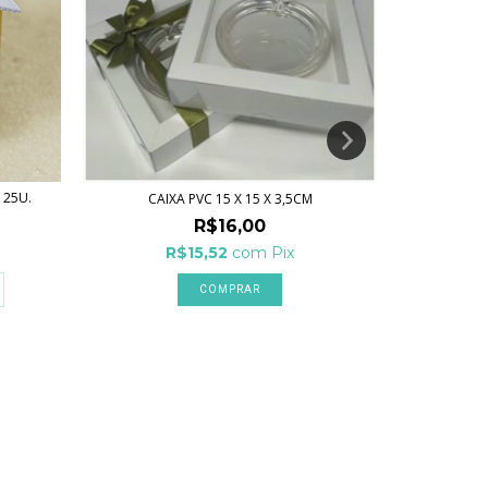
CAIXINHA C
 25U.
CAIXA PVC 15 X 15 X 3,5CM
R$16,00
R$15,52
com
Pix