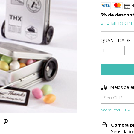
3% de descon
VER MEIOS D
QUANTIDADE
Entregas para o
Meios de e
Não sei meu CEP
Compra p
Seus dados