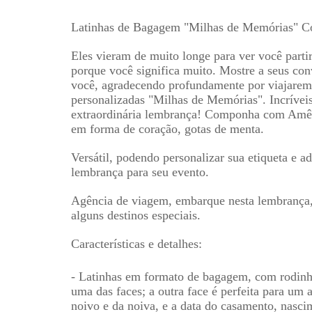
Latinhas de Bagagem "Milhas de Mem
ó
rias" C
Eles vieram de muito longe para ver voc
ê
parti
porque voc
ê
significa muito. Mostre a seus con
voc
ê
, agradecendo profundamente por viajarem 
personalizadas "Milhas de Mem
ó
rias". Incr
í
vei
extraordin
á
ria lembran
ç
a! Componha com Am
ê
em forma de cora
çã
o, gotas de menta.
Vers
á
til, podendo personalizar sua etiqueta e 
lembran
ç
a para seu evento.
Agência de viagem, embarque nesta lembran
ç
a
alguns destinos especiais.
Caracter
í
sticas e detalhes:
- Latinhas em formato de bagagem, com rodinh
uma das faces; a outra face
é
perfeita para um 
noivo e da noiva, e a data do casamento, nascim