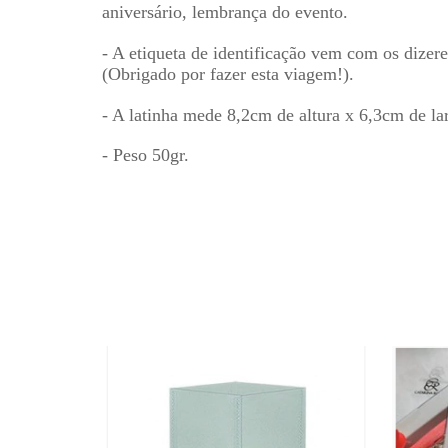
aniversário, lembran
ç
a do evento.
- A etiqueta de identifica
çã
o vem com os dizere
(Obrigado por fazer esta viagem!).
- A latinha mede 8,2cm de altura x 6,3cm de l
- Peso 50gr.