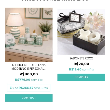
SABONETE XOXO
R$20,00
KIT HIGIENE PORCELANA
MODERNO E PERSONAL...
R$19,40
com
Pix
R$800,00
R$776,00
com
Pix
3
x de
R$266,67
sem juros
COMPRAR