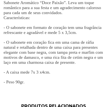
Sabonete Arom
á
tico “Doce Paix
ã
o”. Leva um toque
rom
â
ntico para a sua festa e um agradecimento caloroso
para cada um de seus convidados.
Caracter
í
sticas:
- O sabonete em formato de cora
çã
o tem uma fragr
â
ncia
refrescante e agrad
á
vel e mede 5 x 3,5cm.
- O sabonete em cora
çã
o fica em uma cama de r
á
fia
natural e retalhada dentro de uma caixa para presentes
elegante com base negra, com tampa preta e marfim com
motivos de damasco, e uma rica fita de cetim negra e um
la
ç
o em uma charmosa caixa de presente.
- A caixa mede 7x 3 x4cm.
- Peso 90gr.
PRODUTOS RELACIONADOS