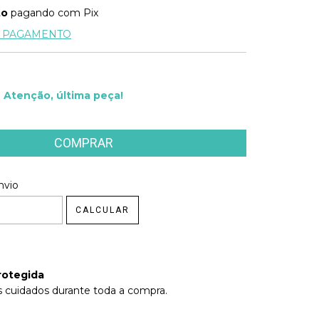
to
pagando com Pix
E PAGAMENTO
Atenção, última peça!
 CEP:
nvio
ALTERAR CEP
CALCULAR
rotegida
 cuidados durante toda a compra.