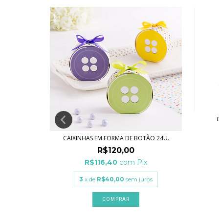
CAIXINHAS EM FORMA DE BOTÃO 24U.
ANCO
R$120,00
R$116,40
com
Pix
ix
3
x de
R$40,00
sem juros