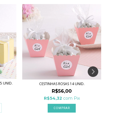
5 UNID.
CESTINHAS ROSAS 14 UNID.
CAIXI
R$56,00
R$54,32
com
Pix
R
3
x