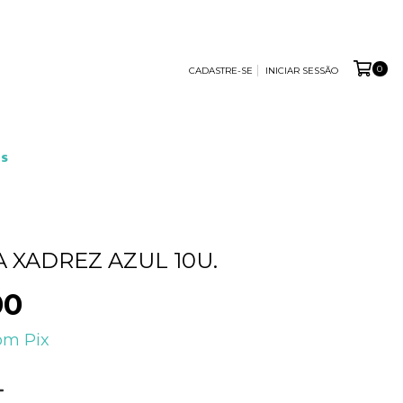
0
CADASTRE-SE
INICIAR SESSÃO
S
A XADREZ AZUL 10U.
00
om
Pix