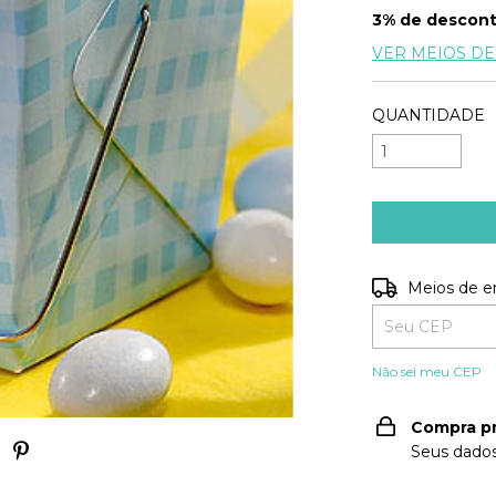
3% de descon
VER MEIOS D
QUANTIDADE
Entregas para o
Meios de e
Não sei meu CEP
Compra p
Seus dados