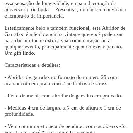
essa sensa
çã
o de longevidade, em sua decora
çã
o de
aniversario ou bodas
Presentear, mimar seu convidado
e lembra-lo da importancia.
Esteticamente belo e tamb
é
m funcional, este Abridor de
Garrafas
é
a lembrancinha vintage que voc
ê
pode usar
para dar um toque extra a sua comemora
çã
o ou a
qualquer evento, principalmente quando existe paix
ã
o.
Um gift lindo.
Caracter
í
sticas e detalhes:
- Abridor de garrafas no formato do numero 25
com
acabamento em prata com 2 pedrinhas de strass.
- Feito de metal, com abridor de garrafas em prateado.
- Medidas 4 cm de largura x 7 cm de altura x 1 cm de
profundidade.
- Vem com uma etiqueta de pendurar com os dizeres -for
you- ("para você ") em caligrafia elegante.