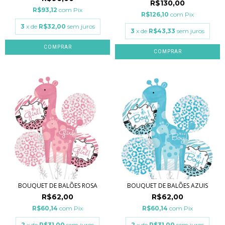
R$130,00
R$93,12
com
Pix
R$126,10
com
Pix
3
x de
R$32,00
sem juros
3
x de
R$43,33
sem juros
BOUQUET DE BALÕES ROSA
BOUQUET DE BALÕES AZUIS
R$62,00
R$62,00
R$60,14
com
Pix
R$60,14
com
Pix
2
x de
R$31,00
sem juros
2
x de
R$31,00
sem juros